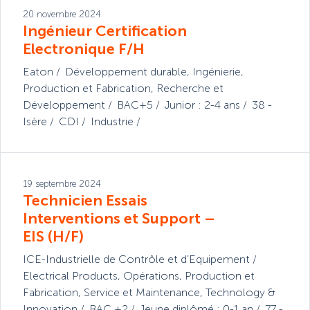
20 novembre 2024
Ingénieur Certification
Electronique F/H
Eaton
Développement durable
,
Ingénierie
,
Production et Fabrication
,
Recherche et
Développement
BAC+5
Junior : 2-4 ans
38 -
Isère
CDI
Industrie
19 septembre 2024
Technicien Essais
Interventions et Support –
EIS (H/F)
ICE-Industrielle de Contrôle et d’Equipement
Electrical Products
,
Opérations
,
Production et
Fabrication
,
Service et Maintenance
,
Technology &
Innovation
BAC +2
Jeune diplômé : 0-1 an
77 -