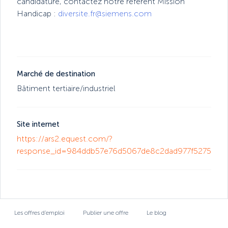
candidature, contactez notre référent Mission
Handicap :
diversite.fr@siemens.com
Marché de destination
Bâtiment tertiaire/industriel
Site internet
https://ars2.equest.com/?
response_id=984ddb57e76d5067de8c2dad977f5275
Les offres d’emploi
Publier une offre
Le blog